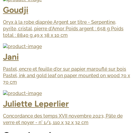
Goudji
Oryx à la robe diaprée Argent 1er titre - Serpentine,
pyrite, cristal, pierre d'Amor Poids argent : 658 g Poids
total : 8840 g 49 x 38 x 10 cm
Jani
Pastel, encre et feuille d'or sur papier marouflé sur bois
Pastel, ink and gold leaf on paper mounted on wood 70 x
70 cm
Juliette Leperlier
Concordance des temps XVII novembre 2023, Pâte de
verre et noyer - n° 1/1, 110 x 32 x 32 cm