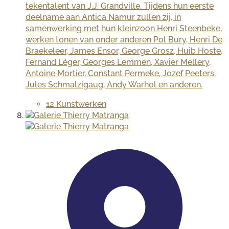
tekentalent van J.J. Grandville. Tijdens hun eerste
deelname aan Antica Namur zullen zij, in
samenwerking met hun kleinzoon Henri Steenbeke,
werken tonen van onder anderen Pol Bury, Henri De
Braekeleer, James Ensor, George Grosz, Huib Hoste,
Fernand Léger, Georges Lemmen, Xavier Mellery,
Antoine Mortier, Constant Permeke, Jozef Peeters,
Jules Schmalzigaug, Andy Warhol en anderen.
12 Kunstwerken