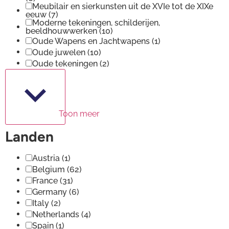
Meubilair en sierkunsten uit de XVIe tot de XIXe
eeuw
(7)
Moderne tekeningen, schilderijen,
beeldhouwwerken
(10)
Oude Wapens en Jachtwapens
(1)
Oude juwelen
(10)
Oude tekeningen
(2)
Toon meer
Landen
Austria
(1)
Belgium
(62)
France
(31)
Germany
(6)
Italy
(2)
Netherlands
(4)
Spain
(1)