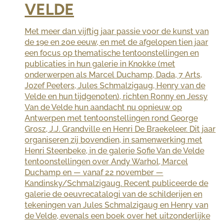
VELDE
Met meer dan vijftig jaar passie voor de kunst van
de 19e en 20e eeuw, en met de afgelopen tien jaar
een focus op thematische tentoonstellingen en
publicaties in hun galerie in Knokke (met
onderwerpen als Marcel Duchamp, Dada, 7 Arts,
Jozef Peeters, Jules Schmalzigaug, Henry van de
Velde en hun tijdgenoten), richten Ronny en Jessy
Van de Velde hun aandacht nu opnieuw op
Antwerpen met tentoonstellingen rond George
Grosz, J.J. Grandville en Henri De Braekeleer. Dit jaar
organiseren zij bovendien, in samenwerking met
Henri Steenbeke, in de galerie Sofie Van de Velde
tentoonstellingen over Andy Warhol, Marcel
Duchamp en — vanaf 22 november —
Kandinsky/Schmalzigaug. Recent publiceerde de
galerie de oeuvrecatalogi van de schilderijen en
tekeningen van Jules Schmalzigaug en Henry van
de Velde, evenals een boek over het uitzonderlijke