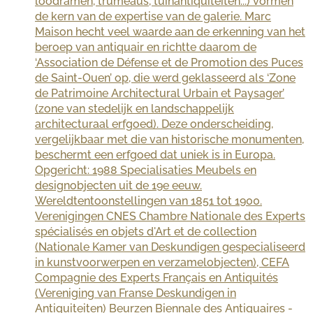
loodramen, trumeaus, tuinantiquiteiten...) vormen
de kern van de expertise van de galerie. Marc
Maison hecht veel waarde aan de erkenning van het
beroep van antiquair en richtte daarom de
‘Association de Défense et de Promotion des Puces
de Saint-Ouen’ op, die werd geklasseerd als ‘Zone
de Patrimoine Architectural Urbain et Paysager’
(zone van stedelijk en landschappelijk
architecturaal erfgoed). Deze onderscheiding,
vergelijkbaar met die van historische monumenten,
beschermt een erfgoed dat uniek is in Europa.
Opgericht: 1988 Specialisaties Meubels en
designobjecten uit de 19e eeuw.
Wereldtentoonstellingen van 1851 tot 1900.
Verenigingen CNES Chambre Nationale des Experts
spécialisés en objets d'Art et de collection
(Nationale Kamer van Deskundigen gespecialiseerd
in kunstvoorwerpen en verzamelobjecten), CEFA
Compagnie des Experts Français en Antiquités
(Vereniging van Franse Deskundigen in
Antiquiteiten) Beurzen Biennale des Antiquaires -