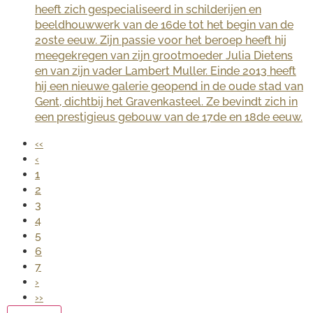
heeft zich gespecialiseerd in schilderijen en
beeldhouwwerk van de 16de tot het begin van de
20ste eeuw. Zijn passie voor het beroep heeft hij
meegekregen van zijn grootmoeder Julia Dietens
en van zijn vader Lambert Muller. Einde 2013 heeft
hij een nieuwe galerie geopend in de oude stad van
Gent, dichtbij het Gravenkasteel. Ze bevindt zich in
een prestigieus gebouw van de 17de en 18de eeuw.
‹‹
‹
1
2
3
4
5
6
7
›
››