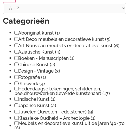
Categorieën
Aboriginal kunst
(1)
Art Deco meubels en decoratieve kunst
(5)
Art Nouveau meubels en decoratieve kunst
(6)
Aziatische Kunst
(4)
Boeken - Manuscripten
(1)
Chinese Kunst
(2)
Design - Vintage
(3)
Fotografie
(1)
Glaswerk
(4)
Hedendaagse tekeningen, schilderijen,
beeldhouwwerken (levende kunstenaar)
(17)
Indische Kunst
(1)
Japanse Kunst
(2)
Juwelen (Juwelen - edelstenen)
(9)
Klassieke Oudheid – Archeologie
(1)
Meubels en decoratieve kunst uit de jaren ’40-’70
(6)